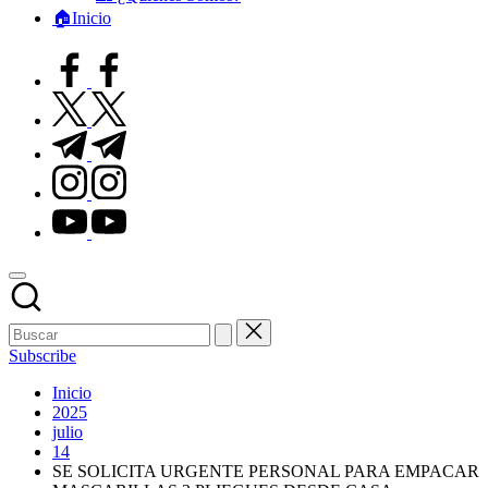
🏠Inicio
facebook.com
twitter.com
t.me
instagram.com
youtube.com
Subscribe
Inicio
2025
julio
14
SE SOLICITA URGENTE PERSONAL PARA EMPACAR