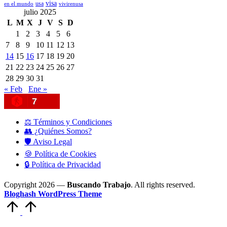
visa
usa
en el mundo
vivirenusa
julio 2025
L
M
X
J
V
S
D
1
2
3
4
5
6
7
8
9
10
11
12
13
14
15
16
17
18
19
20
21
22
23
24
25
26
27
28
29
30
31
« Feb
Ene »
7
⚖️ Términos y Condiciones
👥 ¿Quiénes Somos?
🛡️ Aviso Legal
🍪 Política de Cookies
🔒 Política de Privacidad
Copyright 2026 —
Buscando Trabajo
. All rights reserved.
Bloghash WordPress Theme
Volver
arriba