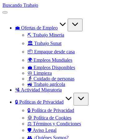
Saltar
Buscando Trabajo
al
Empleos
contenido
Disponibles
💼 Ofertas de Empleo
⛏️ Trabajo Mineria
🏛️ Trabajo Sunat
📦 Empaque desde casa
🌍 Empleos Mundiales
💼 Empleos Disponibles
🧼 Limpieza
👵 Cuidado de personas
🚜 Trabajo agrícola
🛂 Actividad Migratoria
🔒 Políticas de Privacidad
🔒 Política de Privacidad
🍪 Política de Cookies
⚖️ Términos y Condiciones
🛡️ Aviso Legal
👥 ¿Quiénes Somos?