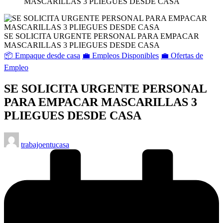
MASCARILLAS 3 PLIEGUES DESDE CASA
SE SOLICITA URGENTE PERSONAL PARA EMPACAR
MASCARILLAS 3 PLIEGUES DESDE CASA
Publicado
📦 Empaque desde casa
💼 Empleos Disponibles
💼 Ofertas de
en
Empleo
SE SOLICITA URGENTE PERSONAL
PARA EMPACAR MASCARILLAS 3
PLIEGUES DESDE CASA
Publicado
trabajoentucasa
por