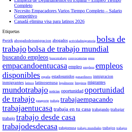
Limpieza de Departamentos en España – Empleo Tiempo
Completo
Necesito Empacadores Varios Tiempo Completo – Salario
Competitivo
Canadá elimina visa para latinos 2026
Etiquetas
bolsa de
#work
abogadodeinmigracion
abogados
actividadmigratoria
trabajo
bolsa de trabajo mundial
buscando empleos
buscotrabajo
convocatorias
eeuu
empleos
empacandoentucasa
empleo
empleos
disponibles
estadosunidos
inmigracion
españa
ganardinero
migrantes
inmigrantes
latinosenusa
latinos
legalmente
limpieza
mundotrabajo
oportunidad
oportunidad
noticias
de trabajo
trabajaempacando
pasaporte
trabaja
trabajaentucasa
trabaja en tu casa
trabajando
trabajar
trabajo desde casa
trabajo
trabajodesdecasa
trabajos
trabajoenusa
trabajo mundiales
trabajos