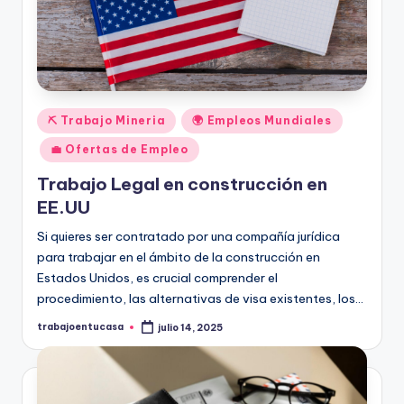
Publicado
⛏️ Trabajo Mineria
🌍 Empleos Mundiales
en
💼 Ofertas de Empleo
Trabajo Legal en construcción en
EE.UU
Si quieres ser contratado por una compañía jurídica
para trabajar en el ámbito de la construcción en
Estados Unidos, es crucial comprender el
procedimiento, las alternativas de visa existentes, los…
trabajoentucasa
julio 14, 2025
Publicado
por