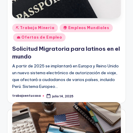
Publicado
⛏️ Trabajo Mineria
🌍 Empleos Mundiales
en
💼 Ofertas de Empleo
Solicitud Migratoria para latinos en el
mundo
A partir de 2025 se implantará en Europa y Reino Unido
un nuevo sistema electrónico de autorización de viaje,
que afectará a ciudadanos de varios países, incluido
Perú. Sistema Europeo…
trabajoentucasa
julio 14, 2025
Publicado
por