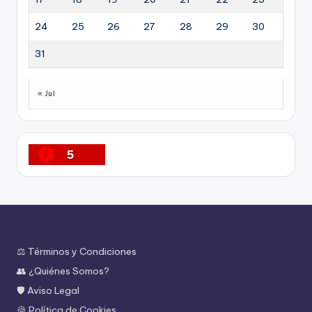
24
25
26
27
28
29
30
31
« Jul
5
⚖️ Términos y Condiciones
👥 ¿Quiénes Somos?
🛡️ Aviso Legal
🍪 Política de Cookies