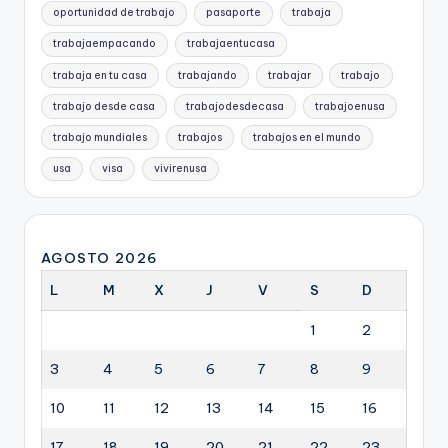
oportunidad de trabajo
pasaporte
trabaja
trabajaempacando
trabajaentucasa
trabaja en tu casa
trabajando
trabajar
trabajo
trabajo desde casa
trabajodesdecasa
trabajoenusa
trabajo mundiales
trabajos
trabajos en el mundo
usa
visa
vivirenusa
AGOSTO 2026
L
M
X
J
V
S
D
1
2
3
4
5
6
7
8
9
10
11
12
13
14
15
16
17
18
19
20
21
22
23