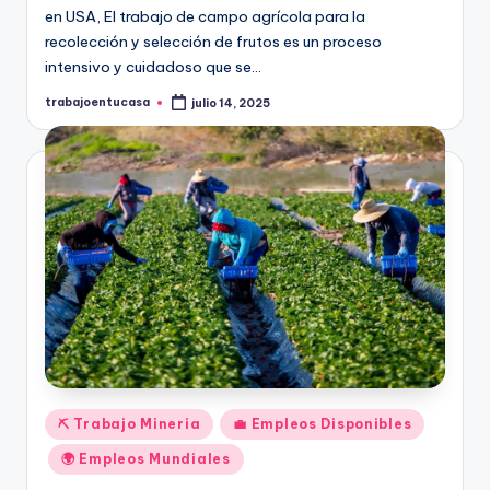
en USA, El trabajo de campo agrícola para la
recolección y selección de frutos es un proceso
intensivo y cuidadoso que se…
trabajoentucasa
julio 14, 2025
Publicado
por
Publicado
⛏️ Trabajo Mineria
💼 Empleos Disponibles
en
🌍 Empleos Mundiales