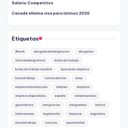
Salario Competitivo
Canadá elimina visa para latinos 2026
Etiquetas
#work
abogadodeinmigracion
abogados
actividadmigratoria
bolsa de trabajo
bolsa de trabajo mundial
buscando empleos
buscotrabajo
convocatorias
eeuu
empacandoentucasa
empleo
empleos
empleos disponibles
españa
estadosunidos
ganardinero
inmigracion
inmigrantes
latinos
latinosenusa
legalmente
limpieza
migrantes
mundotrabajo
noticias
oportunidad