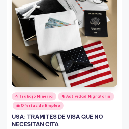
Publicado
⛏️ Trabajo Mineria
🛂 Actividad Migratoria
en
💼 Ofertas de Empleo
USA: TRAMITES DE VISA QUE NO
NECESITAN CITA