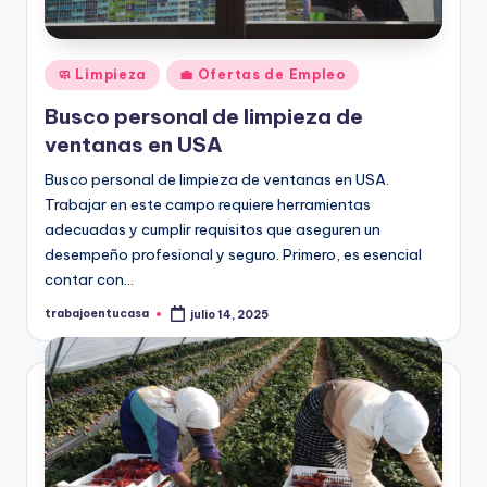
Publicado
🧼 Limpieza
💼 Ofertas de Empleo
en
Busco personal de limpieza de
ventanas en USA
Busco personal de limpieza de ventanas en USA.
Trabajar en este campo requiere herramientas
adecuadas y cumplir requisitos que aseguren un
desempeño profesional y seguro. Primero, es esencial
contar con…
trabajoentucasa
julio 14, 2025
Publicado
por