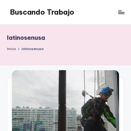
Buscando Trabajo
Saltar
al
Empleos
contenido
Disponibles
latinosenusa
Inicio
latinosenusa