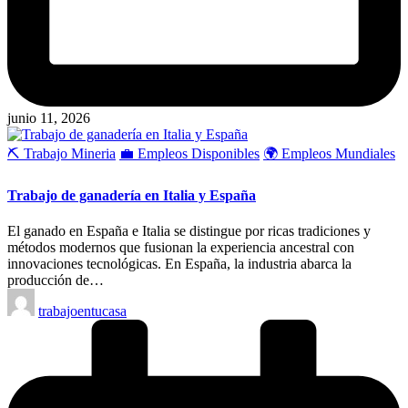
junio 11, 2026
Publicado
⛏️ Trabajo Mineria
💼 Empleos Disponibles
🌍 Empleos Mundiales
en
Trabajo de ganadería en Italia y España
El ganado en España e Italia se distingue por ricas tradiciones y
métodos modernos que fusionan la experiencia ancestral con
innovaciones tecnológicas. En España, la industria abarca la
producción de…
Publicado
trabajoentucasa
por