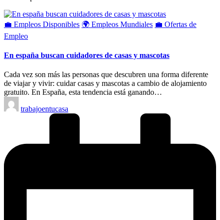
Publicado
💼 Empleos Disponibles
🌍 Empleos Mundiales
💼 Ofertas de
en
Empleo
En españa buscan cuidadores de casas y mascotas
Cada vez son más las personas que descubren una forma diferente
de viajar y vivir: cuidar casas y mascotas a cambio de alojamiento
gratuito. En España, esta tendencia está ganando…
Publicado
trabajoentucasa
por