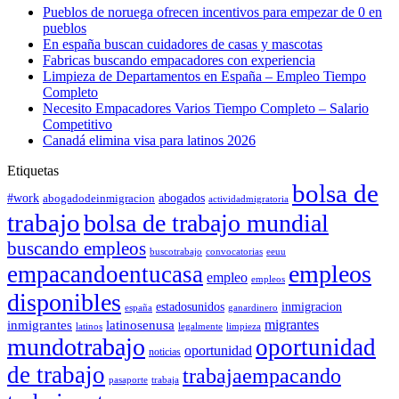
Pueblos de noruega ofrecen incentivos para empezar de 0 en
pueblos
En españa buscan cuidadores de casas y mascotas
Fabricas buscando empacadores con experiencia
Limpieza de Departamentos en España – Empleo Tiempo
Completo
Necesito Empacadores Varios Tiempo Completo – Salario
Competitivo
Canadá elimina visa para latinos 2026
Etiquetas
bolsa de
#work
abogadodeinmigracion
abogados
actividadmigratoria
trabajo
bolsa de trabajo mundial
buscando empleos
buscotrabajo
convocatorias
eeuu
empleos
empacandoentucasa
empleo
empleos
disponibles
estadosunidos
inmigracion
españa
ganardinero
migrantes
inmigrantes
latinosenusa
latinos
legalmente
limpieza
mundotrabajo
oportunidad
oportunidad
noticias
de trabajo
trabajaempacando
pasaporte
trabaja