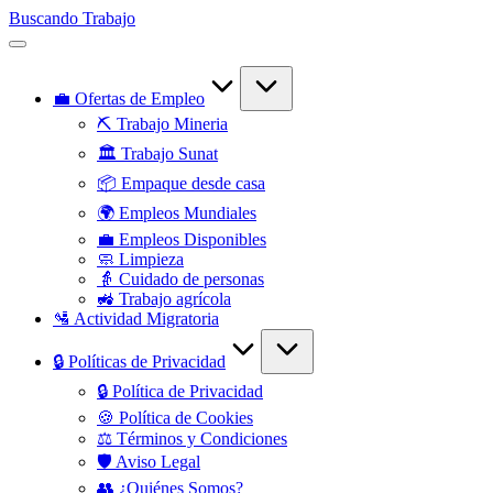
Saltar
Buscando Trabajo
al
Empleos
contenido
Disponibles
💼 Ofertas de Empleo
⛏️ Trabajo Mineria
🏛️ Trabajo Sunat
📦 Empaque desde casa
🌍 Empleos Mundiales
💼 Empleos Disponibles
🧼 Limpieza
👵 Cuidado de personas
🚜 Trabajo agrícola
🛂 Actividad Migratoria
🔒 Políticas de Privacidad
🔒 Política de Privacidad
🍪 Política de Cookies
⚖️ Términos y Condiciones
🛡️ Aviso Legal
👥 ¿Quiénes Somos?