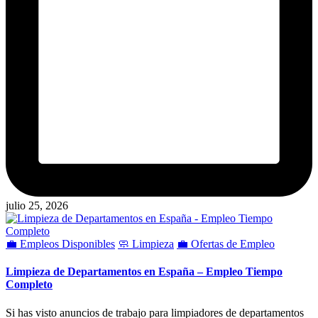
julio 25, 2026
Publicado
💼 Empleos Disponibles
🧼 Limpieza
💼 Ofertas de Empleo
en
Limpieza de Departamentos en España – Empleo Tiempo
Completo
Si has visto anuncios de trabajo para limpiadores de departamentos