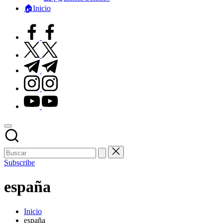
🏠Inicio
facebook.com
twitter.com
t.me
instagram.com
youtube.com
Subscribe
españa
Inicio
españa