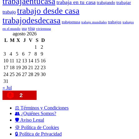
trabajaentucasa
trabaja en tu casa
trabajando
trabajar
trabajo desde casa
trabajo
trabajodesdecasa
trabajos
trabajoenusa
trabajo mundiales
trabajos
visa
usa
en el mundo
vivirenusa
agosto 2026
L
M
X
J
V
S
D
1
2
3
4
5
6
7
8
9
10
11
12
13
14
15
16
17
18
19
20
21
22
23
24
25
26
27
28
29
30
31
« Jul
2
⚖️ Términos y Condiciones
👥 ¿Quiénes Somos?
🛡️ Aviso Legal
🍪 Política de Cookies
🔒 Política de Privacidad