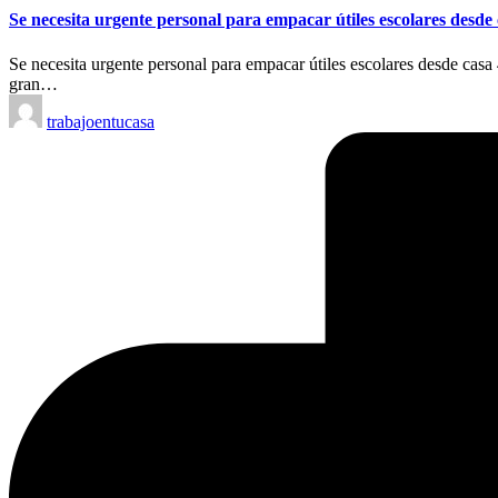
Se necesita urgente personal para empacar útiles escolares desde
Se necesita urgente personal para empacar útiles escolares desde casa 
gran…
Publicado
trabajoentucasa
por