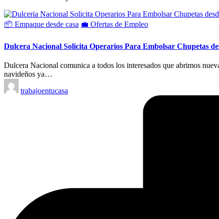
Publicado
📦 Empaque desde casa
💼 Ofertas de Empleo
en
Dulcera Nacional Solicita Operarios Para Embolsar Chupetas 
Dulcera Nacional comunica a todos los interesados que abrimos nueva
navideños ya…
Publicado
trabajoentucasa
por