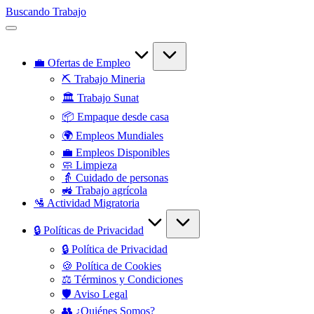
Saltar
Buscando Trabajo
al
Empleos
contenido
Disponibles
💼 Ofertas de Empleo
⛏️ Trabajo Mineria
🏛️ Trabajo Sunat
📦 Empaque desde casa
🌍 Empleos Mundiales
💼 Empleos Disponibles
🧼 Limpieza
👵 Cuidado de personas
🚜 Trabajo agrícola
🛂 Actividad Migratoria
🔒 Políticas de Privacidad
🔒 Política de Privacidad
🍪 Política de Cookies
⚖️ Términos y Condiciones
🛡️ Aviso Legal
👥 ¿Quiénes Somos?