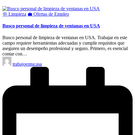
Publicado
🧼 Limpieza
💼 Ofertas de Empleo
en
Busco personal de limpieza de ventanas en USA
Busco personal de limpieza de ventanas en USA. Trabajar en este
campo requiere herramientas adecuadas y cumplir requisitos que
aseguren un desempeño profesional y seguro. Primero, es esencial
contar con…
Publicado
trabajoentucasa
por