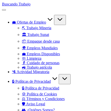
Saltar
Buscando Trabajo
al
Empleos
contenido
Disponibles
💼 Ofertas de Empleo
⛏️ Trabajo Mineria
🏛️ Trabajo Sunat
📦 Empaque desde casa
🌍 Empleos Mundiales
💼 Empleos Disponibles
🧼 Limpieza
👵 Cuidado de personas
🚜 Trabajo agrícola
🛂 Actividad Migratoria
🔒 Políticas de Privacidad
🔒 Política de Privacidad
🍪 Política de Cookies
⚖️ Términos y Condiciones
🛡️ Aviso Legal
👥 ¿Quiénes Somos?