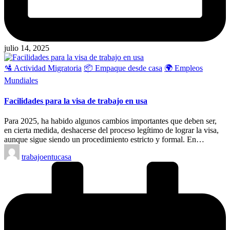
julio 14, 2025
Publicado
🛂 Actividad Migratoria
📦 Empaque desde casa
🌍 Empleos
en
Mundiales
Facilidades para la visa de trabajo en usa
Para 2025, ha habido algunos cambios importantes que deben ser,
en cierta medida, deshacerse del proceso legítimo de lograr la visa,
aunque sigue siendo un procedimiento estricto y formal. En…
Publicado
trabajoentucasa
por