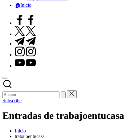
🏠Inicio
facebook.com
twitter.com
t.me
instagram.com
youtube.com
Subscribe
Entradas de trabajoentucasa
Inicio
trabajoentucasa