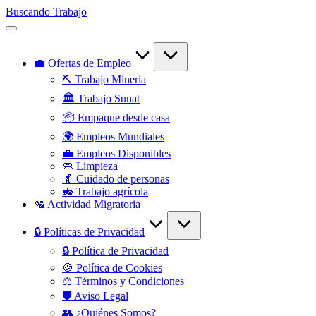
Saltar
Buscando Trabajo
al
Empleos
contenido
Disponibles
💼 Ofertas de Empleo
⛏️ Trabajo Mineria
🏛️ Trabajo Sunat
📦 Empaque desde casa
🌍 Empleos Mundiales
💼 Empleos Disponibles
🧼 Limpieza
👵 Cuidado de personas
🚜 Trabajo agrícola
🛂 Actividad Migratoria
🔒 Políticas de Privacidad
🔒 Política de Privacidad
🍪 Política de Cookies
⚖️ Términos y Condiciones
🛡️ Aviso Legal
👥 ¿Quiénes Somos?