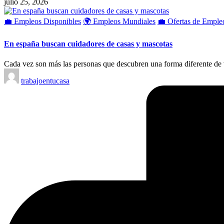
julio 25, 2026
Publicado
💼 Empleos Disponibles
🌍 Empleos Mundiales
💼 Ofertas de Emple
en
En españa buscan cuidadores de casas y mascotas
Cada vez son más las personas que descubren una forma diferente de v
Publicado
trabajoentucasa
por