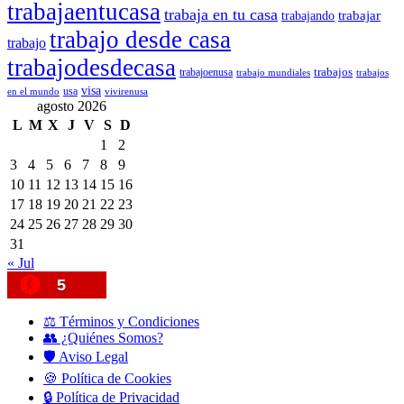
trabajaentucasa
trabaja en tu casa
trabajando
trabajar
trabajo desde casa
trabajo
trabajodesdecasa
trabajos
trabajoenusa
trabajo mundiales
trabajos
visa
usa
en el mundo
vivirenusa
agosto 2026
L
M
X
J
V
S
D
1
2
3
4
5
6
7
8
9
10
11
12
13
14
15
16
17
18
19
20
21
22
23
24
25
26
27
28
29
30
31
« Jul
5
⚖️ Términos y Condiciones
👥 ¿Quiénes Somos?
🛡️ Aviso Legal
🍪 Política de Cookies
🔒 Política de Privacidad