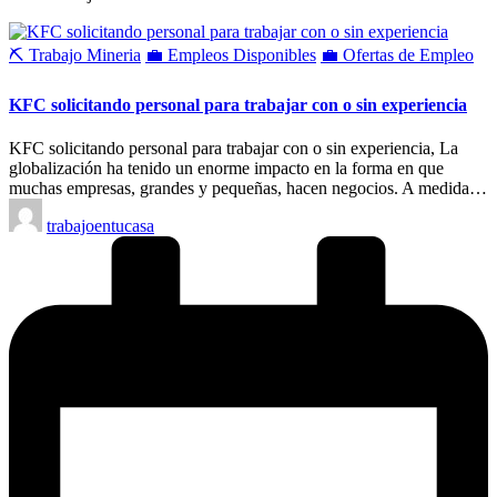
Publicado
⛏️ Trabajo Mineria
💼 Empleos Disponibles
💼 Ofertas de Empleo
en
KFC solicitando personal para trabajar con o sin experiencia
KFC solicitando personal para trabajar con o sin experiencia, La
globalización ha tenido un enorme impacto en la forma en que
muchas empresas, grandes y pequeñas, hacen negocios. A medida…
Publicado
trabajoentucasa
por