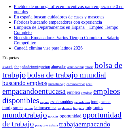
Pueblos de noruega ofrecen incentivos para empezar de 0 en
pueblos
En españa buscan cuidadores de casas y mascotas
Fabricas buscando empacadores con experiencia
Limpieza de Departamentos en España – Empleo Tiempo
Completo
Necesito Empacadores Varios Tiempo Completo – Salario
Competitivo
Canadá elimina visa para latinos 2026
Etiquetas
bolsa de
#work
abogadodeinmigracion
abogados
actividadmigratoria
trabajo
bolsa de trabajo mundial
buscando empleos
buscotrabajo
convocatorias
eeuu
empleos
empacandoentucasa
empleo
empleos
disponibles
estadosunidos
inmigracion
españa
ganardinero
migrantes
inmigrantes
latinosenusa
latinos
legalmente
limpieza
mundotrabajo
oportunidad
oportunidad
noticias
de trabajo
trabajaempacando
pasaporte
trabaja