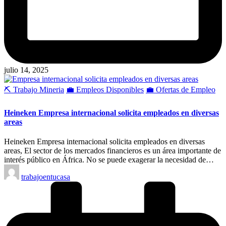
julio 14, 2025
Publicado
⛏️ Trabajo Mineria
💼 Empleos Disponibles
💼 Ofertas de Empleo
en
Heineken Empresa internacional solicita empleados en diversas
areas
Heineken Empresa internacional solicita empleados en diversas
areas, El sector de los mercados financieros es un área importante de
interés público en África. No se puede exagerar la necesidad de…
Publicado
trabajoentucasa
por