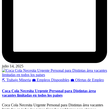
julio 14, 2025
Publicado
⛏️ Trabajo Mineria
💼 Empleos Disponibles
💼 Ofertas de Empleo
en
Coca Cola Necesita Urgente Personal para Distintas área
vacantes limitadas en todos los paises
Coca Cola Necesita Urgente Personal para Distintas área vacantes