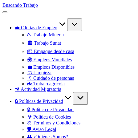
Saltar
Buscando Trabajo
al
Empleos
contenido
Disponibles
💼 Ofertas de Empleo
⛏️ Trabajo Mineria
🏛️ Trabajo Sunat
📦 Empaque desde casa
🌍 Empleos Mundiales
💼 Empleos Disponibles
🧼 Limpieza
👵 Cuidado de personas
🚜 Trabajo agrícola
🛂 Actividad Migratoria
🔒 Políticas de Privacidad
🔒 Política de Privacidad
🍪 Política de Cookies
⚖️ Términos y Condiciones
🛡️ Aviso Legal
👥 ¿Quiénes Somos?