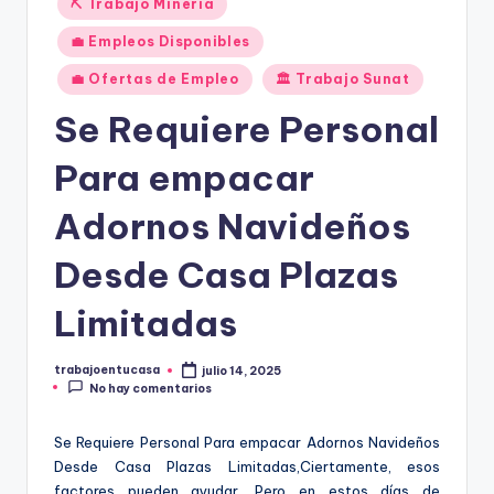
⛏️ Trabajo Mineria
en
💼 Empleos Disponibles
💼 Ofertas de Empleo
🏛️ Trabajo Sunat
Se Requiere Personal
Para empacar
Adornos Navideños
Desde Casa Plazas
Limitadas
trabajoentucasa
julio 14, 2025
Publicado
No hay comentarios
por
Se Requiere Personal Para empacar Adornos Navideños
Desde Casa Plazas Limitadas,Ciertamente, esos
factores pueden ayudar. Pero en estos días de