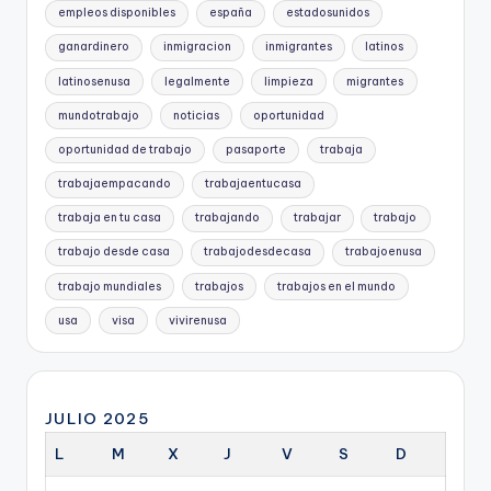
empleos disponibles
españa
estadosunidos
ganardinero
inmigracion
inmigrantes
latinos
latinosenusa
legalmente
limpieza
migrantes
mundotrabajo
noticias
oportunidad
oportunidad de trabajo
pasaporte
trabaja
trabajaempacando
trabajaentucasa
trabaja en tu casa
trabajando
trabajar
trabajo
trabajo desde casa
trabajodesdecasa
trabajoenusa
trabajo mundiales
trabajos
trabajos en el mundo
usa
visa
vivirenusa
JULIO 2025
L
M
X
J
V
S
D