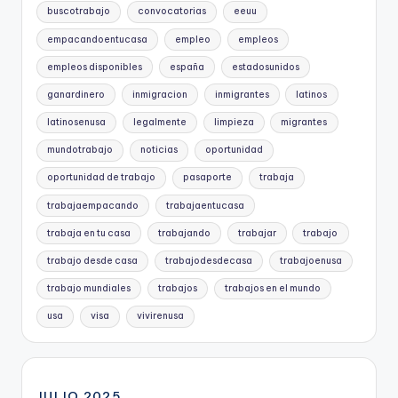
buscotrabajo
convocatorias
eeuu
empacandoentucasa
empleo
empleos
empleos disponibles
españa
estadosunidos
ganardinero
inmigracion
inmigrantes
latinos
latinosenusa
legalmente
limpieza
migrantes
mundotrabajo
noticias
oportunidad
oportunidad de trabajo
pasaporte
trabaja
trabajaempacando
trabajaentucasa
trabaja en tu casa
trabajando
trabajar
trabajo
trabajo desde casa
trabajodesdecasa
trabajoenusa
trabajo mundiales
trabajos
trabajos en el mundo
usa
visa
vivirenusa
JULIO 2025