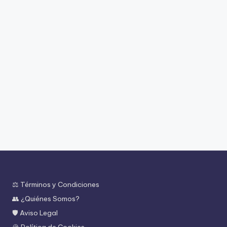
⚖️ Términos y Condiciones
👥 ¿Quiénes Somos?
🛡️ Aviso Legal