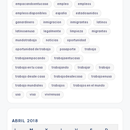
empacandoentucasa
empleo
empleos
empleos disponibles
españa
estadosunidos
ganardinero
inmigracion
inmigrantes
latinos
latinosenusa
legalmente
limpieza
migrantes
mundotrabajo
noticias
oportunidad
oportunidad de trabajo
pasaporte
trabaja
trabajaempacando
trabajaentucasa
trabaja en tu casa
trabajando
trabajar
trabajo
trabajo desde casa
trabajodesdecasa
trabajoenusa
trabajo mundiales
trabajos
trabajos en el mundo
usa
visa
vivirenusa
ABRIL 2018
L
M
X
J
V
S
D