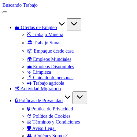
Saltar
Buscando Trabajo
al
Empleos
contenido
Disponibles
💼 Ofertas de Empleo
⛏️ Trabajo Mineria
🏛️ Trabajo Sunat
📦 Empaque desde casa
🌍 Empleos Mundiales
💼 Empleos Disponibles
🧼 Limpieza
👵 Cuidado de personas
🚜 Trabajo agrícola
🛂 Actividad Migratoria
🔒 Políticas de Privacidad
🔒 Política de Privacidad
🍪 Política de Cookies
⚖️ Términos y Condiciones
🛡️ Aviso Legal
👥 ¿Quiénes Somos?