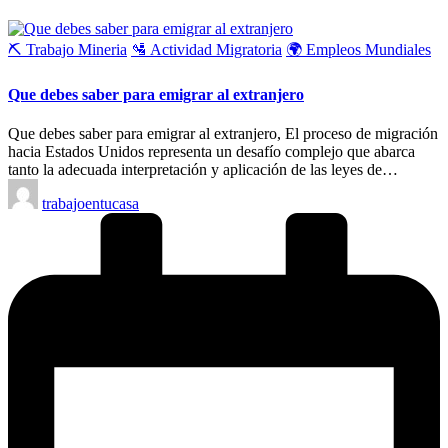
Publicado
⛏️ Trabajo Mineria
🛂 Actividad Migratoria
🌍 Empleos Mundiales
en
Que debes saber para emigrar al extranjero
Que debes saber para emigrar al extranjero, El proceso de migración
hacia Estados Unidos representa un desafío complejo que abarca
tanto la adecuada interpretación y aplicación de las leyes de…
Publicado
trabajoentucasa
por