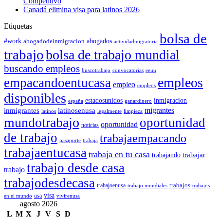
Competitivo
Canadá elimina visa para latinos 2026
Etiquetas
bolsa de
#work
abogadodeinmigracion
abogados
actividadmigratoria
trabajo
bolsa de trabajo mundial
buscando empleos
buscotrabajo
convocatorias
eeuu
empleos
empacandoentucasa
empleo
empleos
disponibles
estadosunidos
inmigracion
españa
ganardinero
migrantes
inmigrantes
latinosenusa
latinos
legalmente
limpieza
mundotrabajo
oportunidad
oportunidad
noticias
de trabajo
trabajaempacando
pasaporte
trabaja
trabajaentucasa
trabaja en tu casa
trabajando
trabajar
trabajo desde casa
trabajo
trabajodesdecasa
trabajos
trabajoenusa
trabajo mundiales
trabajos
visa
usa
en el mundo
vivirenusa
agosto 2026
L
M
X
J
V
S
D