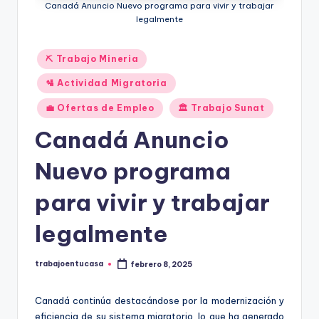
Canadá Anuncio Nuevo programa para vivir y trabajar
legalmente
Publicado
⛏️ Trabajo Mineria
en
🛂 Actividad Migratoria
💼 Ofertas de Empleo
🏛️ Trabajo Sunat
Canadá Anuncio
Nuevo programa
para vivir y trabajar
legalmente
trabajoentucasa
febrero 8, 2025
Publicado
por
Canadá continúa destacándose por la modernización y
eficiencia de su sistema migratorio, lo que ha generado