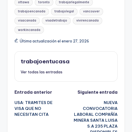
ottawa
toronto
trabajarlegalmente
trabajoencanada
trabajolegal
vancouver
visacanada
visadetrabajo
vivirencanada
workincanada
Última actualización el enero 27, 2026
trabajoentucasa
Ver todas las entradas
Navegación
Entrada anterior
Siguiente entrada
USA: TRAMITES DE
NUEVA
de
VISA QUE NO
CONVOCATORIA
NECESITAN CITA
LABORAL COMPAÑÍA
entradas
MINERA SANTA LUISA
S.A 235 PLAZA