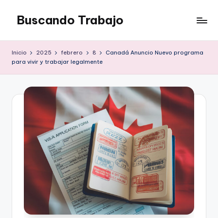
Buscando Trabajo
Saltar
al
Empleos
contenido
Disponibles
Inicio
2025
febrero
8
Canadá Anuncio Nuevo programa
para vivir y trabajar legalmente