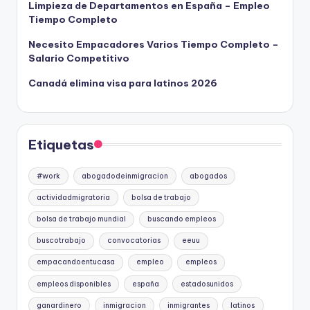
Limpieza de Departamentos en España – Empleo
Tiempo Completo
Necesito Empacadores Varios Tiempo Completo –
Salario Competitivo
Canadá elimina visa para latinos 2026
Etiquetas
#work
abogadodeinmigracion
abogados
actividadmigratoria
bolsa de trabajo
bolsa de trabajo mundial
buscando empleos
buscotrabajo
convocatorias
eeuu
empacandoentucasa
empleo
empleos
empleos disponibles
españa
estadosunidos
ganardinero
inmigracion
inmigrantes
latinos